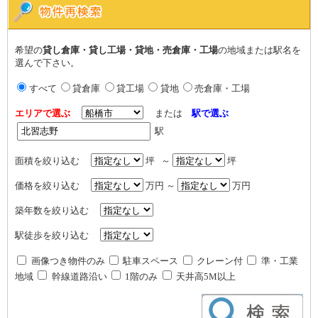
希望の
貸し倉庫・貸し工場・貸地・売倉庫・工場
の地域または駅名を
選んで下さい。
すべて
貸倉庫
貸工場
貸地
売倉庫・工場
エリアで選ぶ
または
駅で選ぶ
駅
面積を絞り込む
坪 ～
坪
価格を絞り込む
万円 ～
万円
築年数を絞り込む
駅徒歩を絞り込む
画像つき物件のみ
駐車スペース
クレーン付
準・工業
地域
幹線道路沿い
1階のみ
天井高5M以上