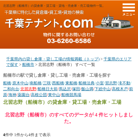
北習志野（船橋市）の貸倉庫・貸工場・貸地・売倉庫・売工場|物件一覧。
M
千葉県内の貸し倉庫・貸し工場の情報満載（トップ)
>
千葉県のエリア
で探す
>
船橋市
> 北習志野（船橋市） すべて一覧
船橋市の駅で貸し倉庫・貸し工場・売倉庫・工場を探す
船橋
/
原木中山
/
南船橋
/
三咲
/
西船橋
/
東船橋
/
船橋法典
/
小室
/
習志野
/
滝不動
/
二和向台
/
北習志野
/
船橋日大前
/
馬込沢
/
塚田
/
飯山満
/
下総中山
/
高根木戸
/
前
原
/
海神
/
薬園台
/
高根公団
/
東中山
/
船橋競馬場
北習志野（船橋市）
の貸倉庫・貸工場・売倉庫・工場
北習志野（船橋市）のすべてのデータが 4 件ヒットしまし
た。
4
件中 1件から4件まで表示