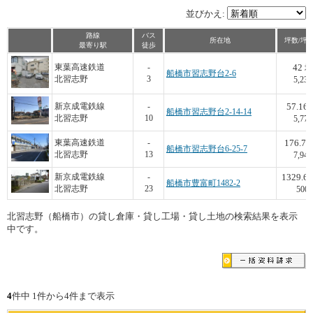
並びかえ:
路線
バス
所在地
坪数/坪
最寄り駅
徒歩
42
東葉高速鉄道
-
坪
船橋市習志野台2-6
北習志野
3
5,238
57.16
新京成電鉄線
-
船橋市習志野台2-14-14
北習志野
10
5,773
176.76
東葉高速鉄道
-
船橋市習志野台6-25-7
北習志野
13
7,943
1329.66
新京成電鉄線
-
船橋市豊富町1482-2
北習志野
23
500
北習志野（船橋市）の貸し倉庫・貸し工場・貸し土地の検索結果を表示
中です。
4
件中 1件から4件まで表示