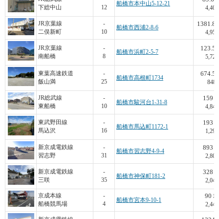
船橋市本中山5-12-21
下総中山
12
4,400
1381.81
JR京葉線
-
船橋市西浦2-8-6
二俣新町
10
4,950
123.5
JR京葉線
-
船橋市浜町2-5-7
南船橋
8
5,720
674.5
東葉高速鉄道
-
船橋市高根町1734
飯山満
25
848
159
JR総武線
-
船橋市駿河台1-31-8
東船橋
10
4,843
193
東武野田線
-
船橋市馬込町1172-1
馬込沢
16
1,295
893
新京成電鉄線
-
船橋市習志野4-9-4
習志野
31
2,800
328
新京成電鉄線
-
船橋市神保町181-2
三咲
35
2,043
90
京成本線
-
坪
船橋市宮本9-10-1
船橋競馬場
4
2,444