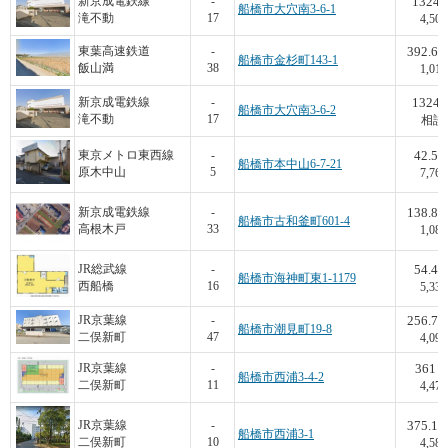
1324
新京成電鉄線
-
船橋市大穴南3-6-1
滝不動
17
4,503
392.64
東葉高速鉄道
-
船橋市金杉町143-1
飯山満
38
1,019
1324
新京成電鉄線
-
船橋市大穴南3-6-2
滝不動
17
相談
42.5
東京メトロ東西線
-
船橋市本中山6-7-21
原木中山
5
7,765
138.84
新京成電鉄線
-
船橋市古和釜町601-4
高根木戸
33
1,080
54.4
JR総武線
-
船橋市海神町東1-1179
西船橋
16
5,331
256.77
JR京葉線
-
船橋市潮見町19-8
二俣新町
47
4,097
361
JR京葉線
-
船橋市西浦3-4-2
二俣新町
11
4,471
375.16
JR京葉線
-
船橋市西浦3-1
二俣新町
10
4,580