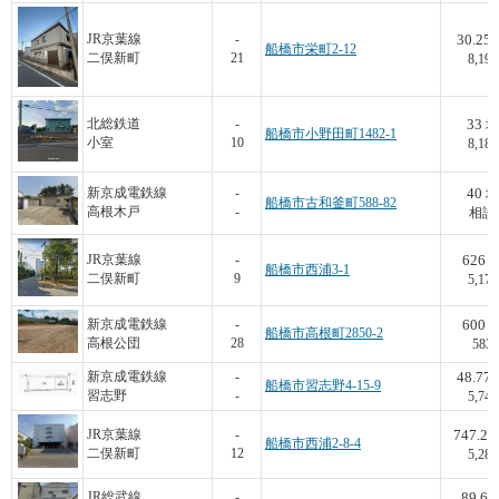
30.25
JR京葉線
-
船橋市栄町2-12
二俣新町
21
8,198
33
北総鉄道
-
坪
船橋市小野田町1482-1
小室
10
8,182
40
新京成電鉄線
-
坪
船橋市古和釜町588-82
高根木戸
-
相談
626
JR京葉線
-
船橋市西浦3-1
二俣新町
9
5,172
600
新京成電鉄線
-
船橋市高根町2850-2
高根公団
28
583
48.77
新京成電鉄線
-
船橋市習志野4-15-9
習志野
-
5,741
747.23
JR京葉線
-
船橋市西浦2-8-4
二俣新町
12
5,280
89.6
JR総武線
-