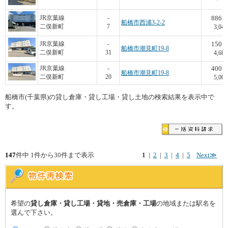
886
JR京葉線
-
船橋市西浦3-2-2
二俣新町
7
3,047
150
JR京葉線
-
船橋市潮見町19-8
二俣新町
31
4,686
400
JR京葉線
-
船橋市潮見町19-8
二俣新町
20
5,000
船橋市(千葉県)の貸し倉庫・貸し工場・貸し土地の検索結果を表示中で
す。
147
件中 1件から30件まで表示
1
|
2
|
3
|
4
|
5
Next≫
希望の
貸し倉庫・貸し工場・貸地・売倉庫・工場
の地域または駅名を
選んで下さい。