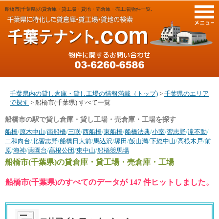
船橋市(千葉県)の貸倉庫・貸工場・貸地・売倉庫・売工場|物件一覧。
M
千葉県内の貸し倉庫・貸し工場の情報満載（トップ)
>
千葉県のエリア
で探す
> 船橋市(千葉県) すべて一覧
船橋市の駅で貸し倉庫・貸し工場・売倉庫・工場を探す
船橋
/
原木中山
/
南船橋
/
三咲
/
西船橋
/
東船橋
/
船橋法典
/
小室
/
習志野
/
滝不動
/
二和向台
/
北習志野
/
船橋日大前
/
馬込沢
/
塚田
/
飯山満
/
下総中山
/
高根木戸
/
前
原
/
海神
/
薬園台
/
高根公団
/
東中山
/
船橋競馬場
船橋市(千葉県)
の貸倉庫・貸工場・売倉庫・工場
船橋市(千葉県)のすべてのデータが 147 件ヒットしました。