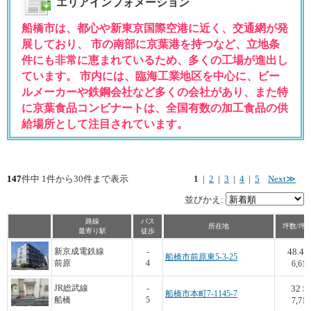
エリアインフォメーション
船橋市は、都心や新東京国際空港に近く、交通網が発
展しており、 市の南部に京葉港を持つなど、立地条
件にも非常に恵まれているため、多くの工場が進出し
ています。 市内には、臨海工業地区を中心に、ビー
ルメーカーや鉄鋼会社など多くの会社があり、また特
に京葉食品コンビナートは、全国有数の加工食品の供
給場所として注目されています。
147
件中 1件から30件まで表示
1
|
2
|
3
|
4
|
5
Next≫
並びかえ:
路線
バス
所在地
坪数/坪
最寄り駅
徒歩
48.4
新京成電鉄線
-
船橋市前原東5-3-25
前原
4
6,612
32
JR総武線
-
坪
船橋市本町7-1145-7
船橋
5
7,719