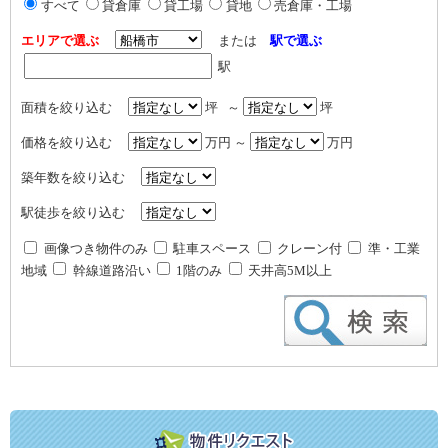
すべて
貸倉庫
貸工場
貸地
売倉庫・工場
エリアで選ぶ
または
駅で選ぶ
駅
面積を絞り込む
坪 ～
坪
価格を絞り込む
万円 ～
万円
築年数を絞り込む
駅徒歩を絞り込む
画像つき物件のみ
駐車スペース
クレーン付
準・工業
地域
幹線道路沿い
1階のみ
天井高5M以上