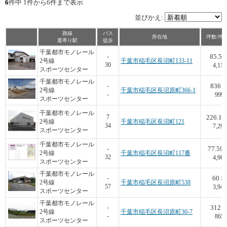
6
件中 1件から6件まで表示
並びかえ:
路線
バス
所在地
坪数/坪
最寄り駅
徒歩
千葉都市モノレール
85.5
-
2号線
千葉市稲毛区長沼町133-11
30
4,117
スポーツセンター
千葉都市モノレール
836
-
2号線
千葉市稲毛区長沼原町366-1
-
999
スポーツセンター
千葉都市モノレール
226.11
7
2号線
千葉市稲毛区長沼町121
34
7,297
スポーツセンター
千葉都市モノレール
77.59
-
2号線
千葉市稲毛区長沼町117番
32
4,962
スポーツセンター
千葉都市モノレール
60
-
坪
2号線
千葉市稲毛区長沼原町538
57
3,942
スポーツセンター
千葉都市モノレール
312
-
2号線
千葉市稲毛区長沼原町30-7
-
865
スポーツセンター