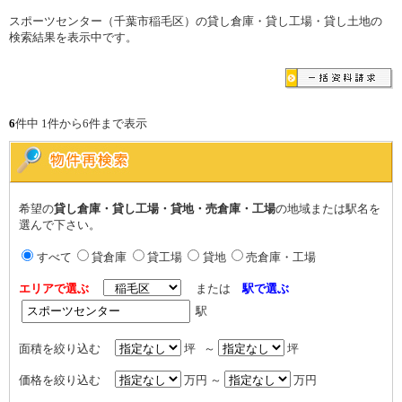
スポーツセンター（千葉市稲毛区）の貸し倉庫・貸し工場・貸し土地の
検索結果を表示中です。
6
件中 1件から6件まで表示
希望の
貸し倉庫・貸し工場・貸地・売倉庫・工場
の地域または駅名を
選んで下さい。
すべて
貸倉庫
貸工場
貸地
売倉庫・工場
エリアで選ぶ
または
駅で選ぶ
駅
面積を絞り込む
坪 ～
坪
価格を絞り込む
万円 ～
万円