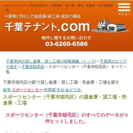
スポーツセンター（千葉市稲毛区）の貸倉庫・貸工場・貸地・売倉庫・売工場|物件
M
一覧。
千葉県内の貸し倉庫・貸し工場の情報満載（トップ)
>
千葉県のエリア
で探す
>
千葉市稲毛区
> スポーツセンター（千葉市稲毛区） すべて一
覧
千葉市稲毛区の駅で貸し倉庫・貸し工場・売倉庫・工場を探す
稲毛
/
スポーツセンター
/
作草部
/
天台
/
みどり台
スポーツセンター（千葉市稲毛区）
の貸倉庫・貸工場・売
倉庫・工場
スポーツセンター（千葉市稲毛区）のすべてのデータが 6
件ヒットしました。