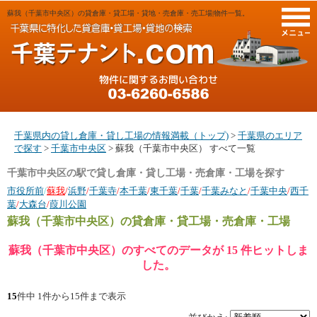
蘇我（千葉市中央区）の貸倉庫・貸工場・貸地・売倉庫・売工場|物件一覧。
M
千葉県内の貸し倉庫・貸し工場の情報満載（トップ)
>
千葉県のエリア
で探す
>
千葉市中央区
> 蘇我（千葉市中央区） すべて一覧
千葉市中央区の駅で貸し倉庫・貸し工場・売倉庫・工場を探す
市役所前
/
蘇我
/
浜野
/
千葉寺
/
本千葉
/
東千葉
/
千葉
/
千葉みなと
/
千葉中央
/
西千
葉
/
大森台
/
葭川公園
蘇我（千葉市中央区）
の貸倉庫・貸工場・売倉庫・工場
蘇我（千葉市中央区）のすべてのデータが 15 件ヒットしま
した。
15
件中 1件から15件まで表示