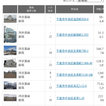
並びかえ:
路線
バス
所在地
坪数/坪
最寄り駅
徒歩
59
JR京葉線
-
坪
千葉市中央区塩田町826-6
蘇我
-
4,407
31.5
JR外房線
-
千葉市中央区蘇我町2-935
蘇我
22
4,114
540.73
JR京葉線
-
千葉市中央区生実町780-1
蘇我
34
740
128.56
JR京葉線
-
千葉市中央区蘇我町2-966-40
蘇我
25
3,850
1260
JR京葉線
8
千葉市中央区生実町1118-1他
蘇我
2
397
75.62
JR京葉線
-
千葉市中央区末広5-12-6
蘇我
15
5,290
221
JR京葉線
-
千葉市中央区若草1-19
蘇我
16
950