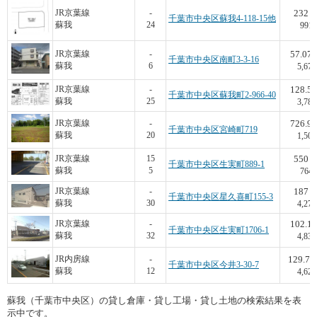
232
JR京葉線
-
千葉市中央区蘇我4-118-15他
蘇我
24
991
57.07
JR京葉線
-
千葉市中央区南町3-3-16
蘇我
6
5,677
128.5
JR京葉線
-
千葉市中央区蘇我町2-966-40
蘇我
25
3,782
726.9
JR京葉線
-
千葉市中央区宮崎町719
蘇我
20
1,500
550
JR京葉線
15
千葉市中央区生実町889-1
蘇我
5
764
187
JR京葉線
-
千葉市中央区星久喜町155-3
蘇我
30
4,278
102.1
JR京葉線
-
千葉市中央区生実町1706-1
蘇我
32
4,833
129.77
JR内房線
-
千葉市中央区今井3-30-7
蘇我
12
4,624
蘇我（千葉市中央区）の貸し倉庫・貸し工場・貸し土地の検索結果を表
示中です。