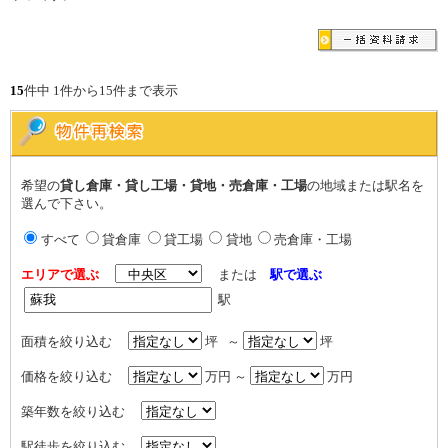
15
件中 1件から15件まで表示
希望の
貸し倉庫・貸し工場・貸地・売倉庫・工場
の地域または駅名を
選んで下さい。
すべて
貸倉庫
貸工場
貸地
売倉庫・工場
エリアで選ぶ
または
駅で選ぶ
駅
面積を絞り込む
坪 ～
坪
価格を絞り込む
万円 ～
万円
築年数を絞り込む
駅徒歩を絞り込む