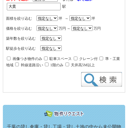
駅
面積を絞り込む
坪 ～
坪
価格を絞り込む
万円 ～
万円
築年数を絞り込む
駅徒歩を絞り込む
画像つき物件のみ
駐車スペース
クレーン付
準・工業
地域
幹線道路沿い
1階のみ
天井高5M以上
千葉の貸し倉庫・貸し工場・貸し土地の中から未公開物