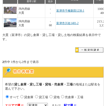
最寄り駅
徒歩
1000
JR内房線
-
富津市千種新田1238-1
大貫
-
400
215.2
JR内房線
-
富津市川名1481-2
大貫
60
3,374
大貫（富津市）の貸し倉庫・貸し工場・貸し土地の検索結果を表示中で
す。
2
件中 1件から2件まで表示
希望の
貸し倉庫・貸し工場・貸地・売倉庫・工場
の地域または駅名を
選んで下さい。
すべて
貸倉庫
貸工場
貸地
売倉庫・工場
エリアで選ぶ
または
駅で選ぶ