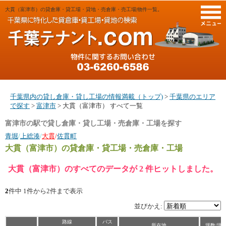
大貫（富津市）の貸倉庫・貸工場・貸地・売倉庫・売工場|物件一覧。
M
千葉県内の貸し倉庫・貸し工場の情報満載（トップ)
>
千葉県のエリア
で探す
>
富津市
> 大貫（富津市） すべて一覧
富津市の駅で貸し倉庫・貸し工場・売倉庫・工場を探す
青堀
/
上総湊
/
大貫
/
佐貫町
大貫（富津市）
の貸倉庫・貸工場・売倉庫・工場
大貫（富津市）のすべてのデータが 2 件ヒットしました。
2
件中 1件から2件まで表示
並びかえ:
路線
バス
所在地
坪数/坪