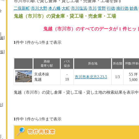
市川市の駅で貸し倉庫・貸し工場・売倉庫・工場を探す
二俣新町
/
市川大野
/
本八幡
/
大町
/
市川塩浜
/
市川
/
菅野
/
行徳
/
南行徳
/
妙典
/
を
鬼越（市川市）
の貸倉庫・貸工場・売倉庫・工場
鬼越（市川市）のすべてのデータが 1 件ヒッ
園
1
件中 1件から1件まで表示
張
路線
バス
所在地
所在階
坪数/坪単
最寄り駅
徒歩
55
京成本線
-
坪
市川市本北方2-23-5
1/3
鬼越
19
5,600
鬼越（市川市）の貸し倉庫・貸し工場・貸し土地の検索結果を表示中
前
1
件中 1件から1件まで表示