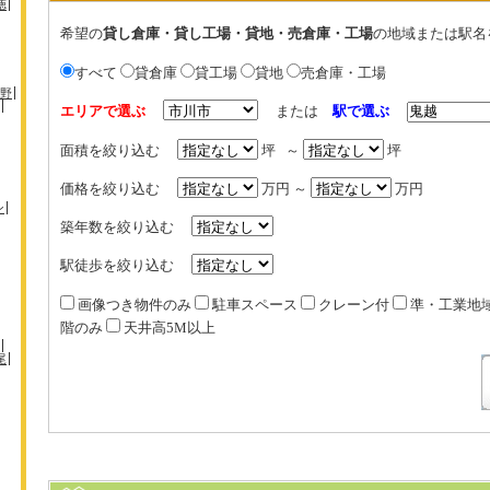
徳
希望の
貸し倉庫・貸し工場・貸地・売倉庫・工場
の地域または駅名
すべて
貸倉庫
貸工場
貸地
売倉庫・工場
野
エリアで選ぶ
または
駅で選ぶ
面積を絞り込む
坪 ～
坪
価格を絞り込む
万円 ～
万円
ン
築年数を絞り込む
駅徒歩を絞り込む
画像つき物件のみ
駐車スペース
クレーン付
準・工業地
階のみ
天井高5M以上
尾