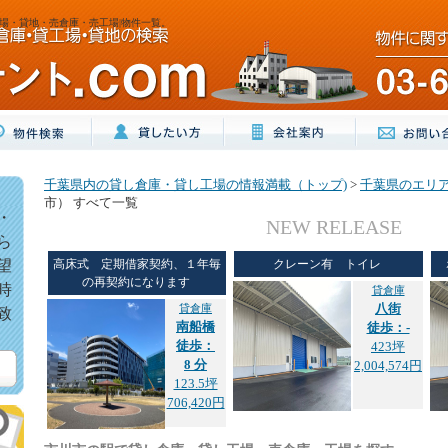
場・貸地・売倉庫・売工場|物件一覧。
千葉県内の貸し倉庫・貸し工場の情報満載（トップ)
>
千葉県のエリ
市） すべて一覧
・
NEW RELEASE
ら
望
高床式 定期借家契約、１年毎
クレーン有 トイレ
の再契約になります
時
貸倉庫
貸倉庫
八街
致
南船橋
徒歩：-
徒歩：
423坪
8 分
2,004,574円
123.5坪
706,420円