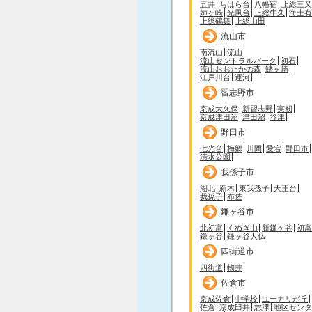
五井
ちはら台
八幡宿
上総三又
姉ヶ崎
光風台
上総牛久
海士有
上総鶴舞
上総山田
流山市
南流山
流山
流山セントラルパーク
初石
流山おおたかの森
鰭ヶ崎
江戸川台
運河
習志野市
京成大久保
新習志野
実籾
京成津田沼
津田沼
谷津
野田市
七光台
梅郷
川間
愛宕
野田市
清水公園
我孫子市
湖北
新木
東我孫子
天王台
我孫子
布佐
鎌ヶ谷市
北初富
くぬぎ山
新鎌ヶ谷
初富
鎌ヶ谷
鎌ヶ谷大仏
四街道市
四街道
物井
佐倉市
京成佐倉
中学校
ユーカリが丘
佐倉
京成臼井
志津
地区センタ