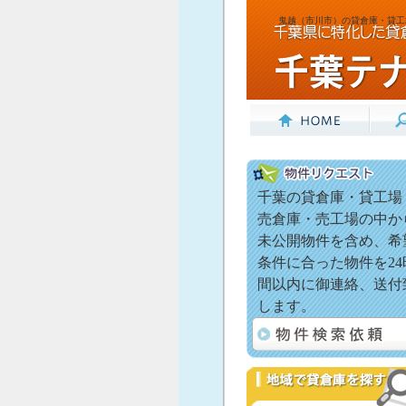
鬼越（市川市）の貸倉庫・貸工
千葉の貸倉庫・貸工場
売倉庫・売工場の中か
未公開物件を含め、希
条件に合った物件を24
間以内に御連絡、送付
します。