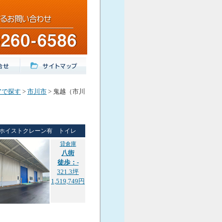
アで探す
>
市川市
> 鬼越（市川
ホイストクレーン有 トイレ
貸倉庫
八街
徒歩：-
321.3坪
1,519,749円