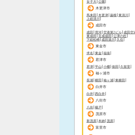
女子大
公園
木更津市
馬来田
木更津
巌根
東清川
上総清川
成田市
成田
滑河
空港第2ビル
成田空
東成田
京成成田
公津の杜
下総松崎
成田湯川
久住
東金市
求名
東金
福俵
君津市
君津
平山
小櫃
俵田
久留里
袖ヶ浦市
長浦
横田
袖ヶ浦
東横田
白井市
白井
西白井
八街市
八街
榎戸
茂原市
新茂原
本納
茂原
富里市