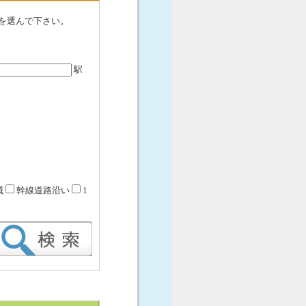
を選んで下さい。
駅
域
幹線道路沿い
1