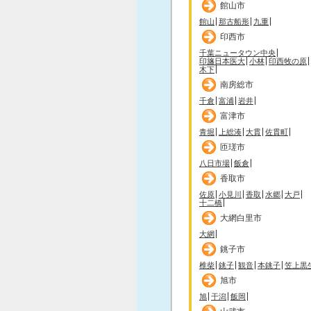
館山市
館山
那古船形
九重
印西市
千葉ニュータウン中央
印旛日本医大
小林
印西牧の原
木下
南房総市
千倉
富浦
岩井
富津市
青堀
上総湊
大貫
佐貫町
匝瑳市
八日市場
飯倉
香取市
佐原
小見川
香取
水郷
大戸
十二橋
大網白里市
大網
銚子市
椎柴
銚子
観音
本銚子
笠上黒
旭市
旭
干潟
飯岡