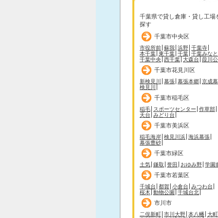
千葉県で貸し倉庫・貸し工場
探す
千葉市中央区
市役所前
蘇我
浜野
千葉寺
本千葉
東千葉
千葉
千葉みなと
千葉中央
西千葉
大森台
葭川公
千葉市花見川区
新検見川
幕張
幕張本郷
京成幕
検見川
千葉市稲毛区
稲毛
スポーツセンター
作草部
天台
みどり台
千葉市美浜区
稲毛海岸
検見川浜
海浜幕張
幕張豊砂
千葉市緑区
土気
鎌取
誉田
おゆみ野
学園
千葉市若葉区
千城台
都賀
小倉台
みつわ台
桜木
動物公園
千城台北
市川市
二俣新町
市川大野
本八幡
大町