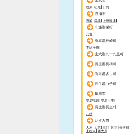
山武市
成東
松尾
日向
勝浦市
勝浦
鵜原
上総興津
印旛郡栄町
安食
香取郡神崎町
下総神崎
山武郡九十九里町
長生郡長柄町
香取郡多古町
長生郡白子町
鴨川市
安房鴨川
安房小湊
長生郡長生村
八積
いすみ市
大原
太東
三門
国吉
長者町
上総東
西大原