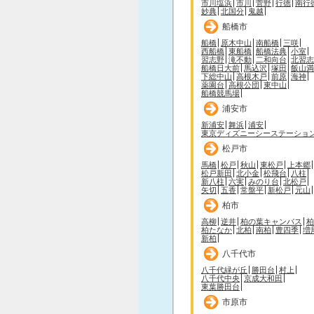
市川塩浜
市川
菅野
行徳
南行
妙典
北国分
鬼越
船橋市
船橋
原木中山
南船橋
三咲
西船橋
東船橋
船橋法典
小室
習志野
滝不動
二和向台
北習志
船橋日大前
馬込沢
塚田
飯山満
下総中山
高根木戸
前原
海神
薬園台
高根公団
東中山
船橋競馬場
浦安市
新浦安
舞浜
浦安
東京ディズニーシーステーショ
松戸市
馬橋
松戸
秋山
東松戸
上本郷
松戸新田
北小金
松飛台
八柱
新八柱
六実
みのり台
北松戸
矢切
五香
常盤平
新松戸
元山
柏市
高柳
逆井
柏の葉キャンパス
柏
柏たなか
北柏
南柏
豊四季
増
新柏
八千代市
八千代緑が丘
勝田台
村上
八千代中央
京成大和田
東葉勝田台
市原市