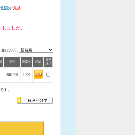
北国分
/
鬼越
トしました。
並びかえ:
資料
価
賃料
竣工年
詳細
請求
308,000
1990
です。