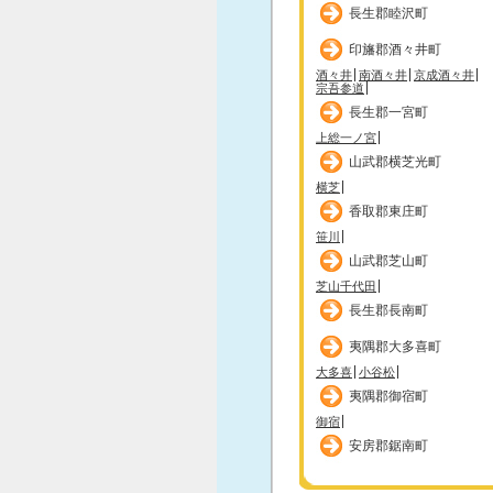
長生郡睦沢町
印旛郡酒々井町
酒々井
南酒々井
京成酒々井
宗吾参道
長生郡一宮町
上総一ノ宮
山武郡横芝光町
横芝
香取郡東庄町
笹川
山武郡芝山町
芝山千代田
長生郡長南町
夷隅郡大多喜町
大多喜
小谷松
夷隅郡御宿町
御宿
安房郡鋸南町