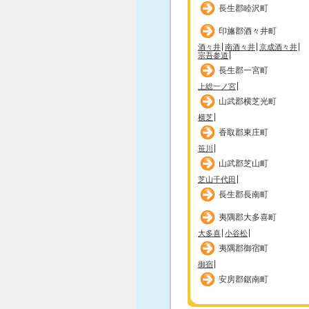
長生郡睦沢町
印旛郡酒々井町
酒々井
南酒々井
京成酒々井
宗吾参道
長生郡一宮町
上総一ノ宮
山武郡横芝光町
横芝
香取郡東庄町
笹川
山武郡芝山町
芝山千代田
長生郡長南町
夷隅郡大多喜町
大多喜
小谷松
夷隅郡御宿町
御宿
安房郡鋸南町