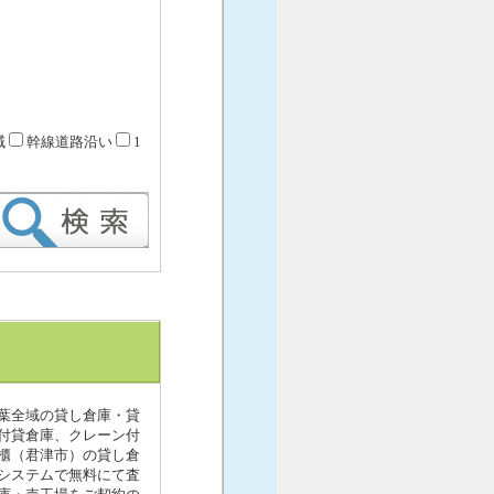
域
幹線道路沿い
1
葉全域の貸し倉庫・貸
付貸倉庫、クレーン付
櫃（君津市）の貸し倉
システムで無料にて査