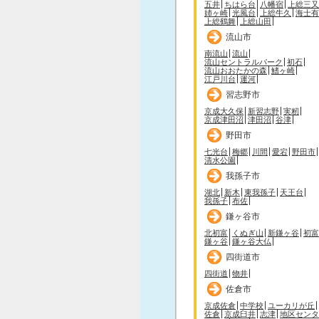
五井
ちはら台
八幡宿
上総三又
姉ヶ崎
光風台
上総牛久
海士有
上総鶴舞
上総山田
流山市
南流山
流山
流山セントラルパーク
初石
流山おおたかの森
鰭ヶ崎
江戸川台
運河
習志野市
京成大久保
新習志野
実籾
京成津田沼
津田沼
谷津
野田市
七光台
梅郷
川間
愛宕
野田市
清水公園
我孫子市
湖北
新木
東我孫子
天王台
我孫子
布佐
鎌ヶ谷市
北初富
くぬぎ山
新鎌ヶ谷
初富
鎌ヶ谷
鎌ヶ谷大仏
四街道市
四街道
物井
佐倉市
京成佐倉
中学校
ユーカリが丘
佐倉
京成臼井
志津
地区センタ