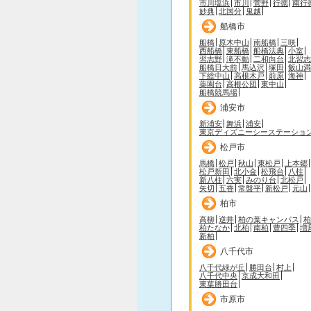
市川塩浜
市川
菅野
行徳
南行
妙典
北国分
鬼越
船橋市
船橋
原木中山
南船橋
三咲
西船橋
東船橋
船橋法典
小室
習志野
滝不動
二和向台
北習志
船橋日大前
馬込沢
塚田
飯山満
下総中山
高根木戸
前原
海神
薬園台
高根公団
東中山
船橋競馬場
浦安市
新浦安
舞浜
浦安
東京ディズニーシーステーショ
松戸市
馬橋
松戸
秋山
東松戸
上本郷
松戸新田
北小金
松飛台
八柱
新八柱
六実
みのり台
北松戸
矢切
五香
常盤平
新松戸
元山
柏市
高柳
逆井
柏の葉キャンパス
柏
柏たなか
北柏
南柏
豊四季
増
新柏
八千代市
八千代緑が丘
勝田台
村上
八千代中央
京成大和田
東葉勝田台
市原市