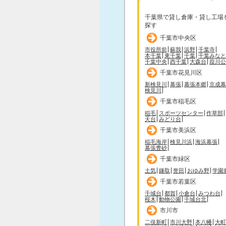
千葉県で貸し倉庫・貸し工場
探す
千葉市中央区
市役所前
蘇我
浜野
千葉寺
本千葉
東千葉
千葉
千葉みなと
千葉中央
西千葉
大森台
葭川公
千葉市花見川区
新検見川
幕張
幕張本郷
京成幕
検見川
千葉市稲毛区
稲毛
スポーツセンター
作草部
天台
みどり台
千葉市美浜区
稲毛海岸
検見川浜
海浜幕張
幕張豊砂
千葉市緑区
土気
鎌取
誉田
おゆみ野
学園
千葉市若葉区
千城台
都賀
小倉台
みつわ台
桜木
動物公園
千城台北
市川市
二俣新町
市川大野
本八幡
大町