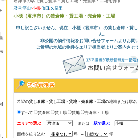
君津市の駅で貸し倉庫・貸し工場・売倉庫・工場を探す
君津
/
平山
/
小櫃
/
俵田
/
久留里
を
小櫃（君津市）
の貸倉庫・貸工場・売倉庫・工場
申し訳ございません。現在、小櫃（君津市） の貸し倉庫・貸
ん。
園
非公開の物件情報をお問い合せフォームよりお問
ご希望の地域の物件をエリア担当者よりご案内させ
張
希望の
貸し倉庫・貸し工場・貸地・売倉庫・工場
の地域または駅名
前
すべて
貸倉庫
貸工場
貸地
売倉庫・工場
エリアで選ぶ
または
駅で選ぶ
面積を絞り込む
坪 ～
坪