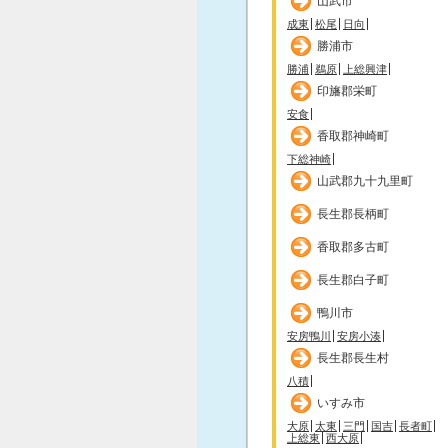
山武市
成東
松尾
日向
勝浦市
勝浦
鵜原
上総興津
印旛郡栄町
安食
香取郡神崎町
下総神崎
山武郡九十九里町
長生郡長柄町
香取郡多古町
長生郡白子町
鴨川市
安房鴨川
安房小湊
長生郡長生村
八積
いすみ市
大原
太東
三門
国吉
長者町
上総東
西大原