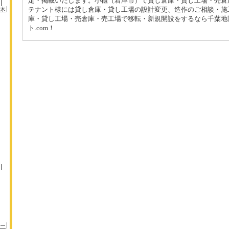
定・掲載いたします。小櫃（君津市）で貸し倉庫・貸し工場・売倉
テナント様には貸し倉庫・貸し工場の設計変更、造作のご相談・施
木
庫・貸し工場・売倉庫・売工場で移転・新規開設をするなら千葉地
ト.com！
ー