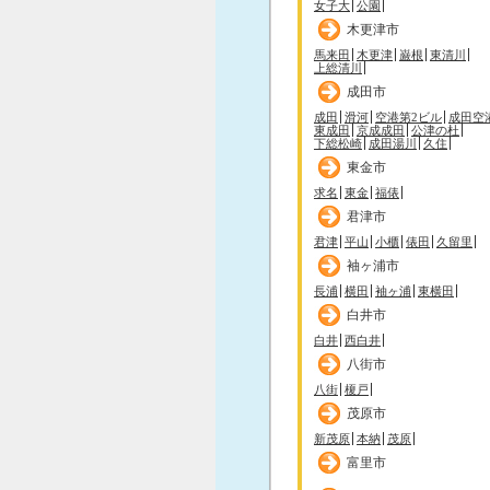
女子大
公園
木更津市
馬来田
木更津
巌根
東清川
上総清川
成田市
成田
滑河
空港第2ビル
成田空
東成田
京成成田
公津の杜
下総松崎
成田湯川
久住
東金市
求名
東金
福俵
君津市
君津
平山
小櫃
俵田
久留里
袖ヶ浦市
長浦
横田
袖ヶ浦
東横田
白井市
白井
西白井
八街市
八街
榎戸
茂原市
新茂原
本納
茂原
富里市