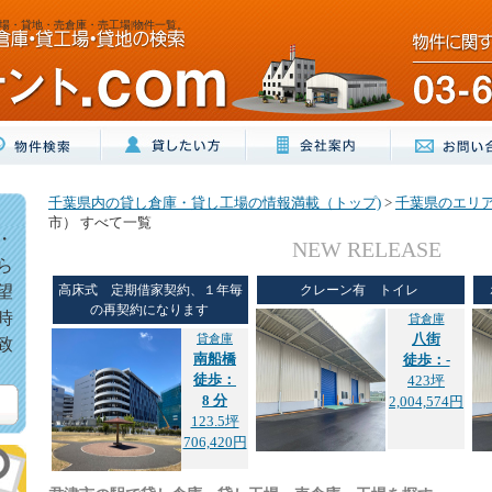
場・貸地・売倉庫・売工場|物件一覧。
千葉県内の貸し倉庫・貸し工場の情報満載（トップ)
>
千葉県のエリ
市） すべて一覧
・
NEW RELEASE
ら
望
高床式 定期借家契約、１年毎
クレーン有 トイレ
の再契約になります
時
貸倉庫
貸倉庫
八街
致
南船橋
徒歩：-
徒歩：
423坪
8 分
2,004,574円
123.5坪
706,420円