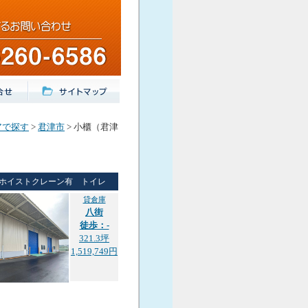
アで探す
>
君津市
> 小櫃（君津
ホイストクレーン有 トイレ
貸倉庫
八街
徒歩：-
321.3坪
1,519,749円