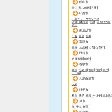
館山市
館山
那古船形
九重
印西市
千葉ニュータウン中央
印旛日本医大
小林
印西牧の原
木下
南房総市
千倉
富浦
岩井
富津市
青堀
上総湊
大貫
佐貫町
匝瑳市
八日市場
飯倉
香取市
佐原
小見川
香取
水郷
大戸
十二橋
大網白里市
大網
銚子市
椎柴
銚子
観音
本銚子
笠上黒
旭市
旭
干潟
飯岡