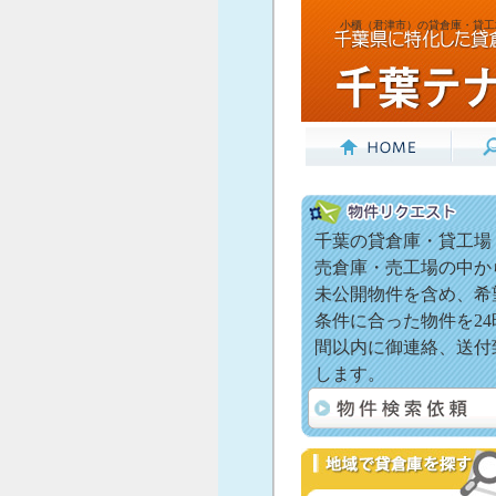
小櫃（君津市）の貸倉庫・貸工
千葉の貸倉庫・貸工場
売倉庫・売工場の中か
未公開物件を含め、希
条件に合った物件を24
間以内に御連絡、送付
します。