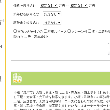
徳
価格を絞り込む
万円 ～
万円
築年数を絞り込む
野
駅徒歩を絞り込む
画像つき物件のみ
駐車スペース
クレーン付
準・工業地
階のみ
天井高5M以上
ン
尾
小櫃（君津市）の貸し倉庫・貸し工場・売倉庫・売工場をはじめ千
し工場・売倉庫・売工場を検索できます。小櫃（君津市）の事務所
工場、店舗倉庫、工業専用地域等、ニーズに合わせて簡単検索。小
庫・貸し工場・売倉庫・売工場を貸したい方にはオーナーサポート