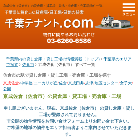
京成佐倉（佐倉市）の貸倉庫・貸工場・貸地・売倉庫・売工場|物件一覧。
M
千葉県内の貸し倉庫・貸し工場の情報満載（トップ)
>
千葉県のエリア
で探す
>
佐倉市
> 京成佐倉（佐倉市） すべて一覧
佐倉市の駅で貸し倉庫・貸し工場・売倉庫・工場を探す
京成佐倉
/
中学校
/
ユーカリが丘
/
佐倉
/
京成臼井
/
志津
/
地区センター
/
女子大
/
公園
京成佐倉（佐倉市）
の貸倉庫・貸工場・売倉庫・工場
申し訳ございません。現在、京成佐倉（佐倉市） の貸し倉庫・貸し
工場が登録されておりません。
非公開の物件情報をお問い合せフォームよりお問い合せ下さい。
ご希望の地域の物件をエリア担当者よりご案内させていただきま
す。