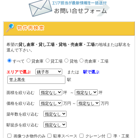
希望の
貸し倉庫・貸し工場・貸地・売倉庫・工場
の地域または駅名を
選んで下さい。
すべて
貸倉庫
貸工場
貸地
売倉庫・工場
エリアで選ぶ
または
駅で選ぶ
駅
面積を絞り込む
坪 ～
坪
価格を絞り込む
万円 ～
万円
築年数を絞り込む
駅徒歩を絞り込む
画像つき物件のみ
駐車スペース
クレーン付
準・工業