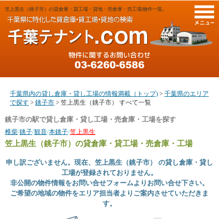
笠上黒生（銚子市）の貸倉庫・貸工場・貸地・売倉庫・売工場|物件一覧。
M
千葉県内の貸し倉庫・貸し工場の情報満載（トップ)
>
千葉県のエリア
で探す
>
銚子市
> 笠上黒生（銚子市） すべて一覧
銚子市の駅で貸し倉庫・貸し工場・売倉庫・工場を探す
椎柴
/
銚子
/
観音
/
本銚子
/
笠上黒生
笠上黒生（銚子市）
の貸倉庫・貸工場・売倉庫・工場
申し訳ございません。現在、笠上黒生（銚子市） の貸し倉庫・貸し
工場が登録されておりません。
非公開の物件情報をお問い合せフォームよりお問い合せ下さい。
ご希望の地域の物件をエリア担当者よりご案内させていただきま
す。