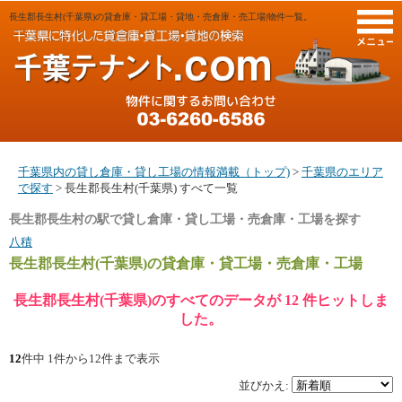
長生郡長生村(千葉県)の貸倉庫・貸工場・貸地・売倉庫・売工場|物件一覧。
M
千葉県内の貸し倉庫・貸し工場の情報満載（トップ)
>
千葉県のエリア
で探す
> 長生郡長生村(千葉県) すべて一覧
長生郡長生村の駅で貸し倉庫・貸し工場・売倉庫・工場を探す
八積
長生郡長生村(千葉県)
の貸倉庫・貸工場・売倉庫・工場
長生郡長生村(千葉県)のすべてのデータが 12 件ヒットしま
した。
12
件中 1件から12件まで表示
並びかえ: