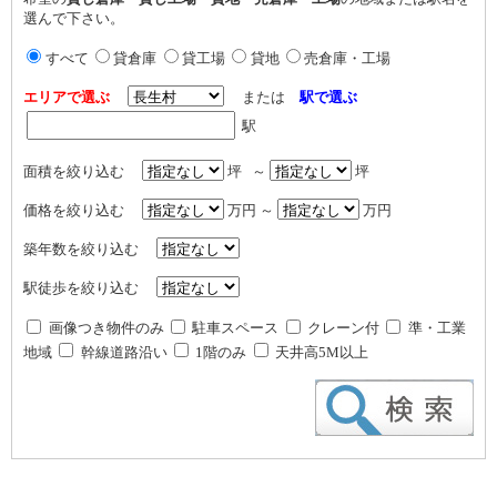
選んで下さい。
すべて
貸倉庫
貸工場
貸地
売倉庫・工場
エリアで選ぶ
または
駅で選ぶ
駅
面積を絞り込む
坪 ～
坪
価格を絞り込む
万円 ～
万円
築年数を絞り込む
駅徒歩を絞り込む
画像つき物件のみ
駐車スペース
クレーン付
準・工業
地域
幹線道路沿い
1階のみ
天井高5M以上