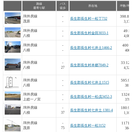
路線
バス
所在地
坪数/坪
最寄り駅
徒歩
398.82
JR外房線
-
長生郡長生村一松丁732
茂原
-
3,172
49
JR外房線
-
坪
長生郡長生村金田3033-1
八積
-
4,082
400
JR外房線
-
長生郡長生村七井土1466-2
八積
-
400
33.12
JR外房線
-
長生郡長生村本郷7049-2
八積
27
4,529
595.9
JR外房線
-
長生郡長生村七井土1515
八積
-
381
1324
JR外房線
-
長生郡長生村一松戊3452-3
上総一ノ宮
-
378
180.9
JR外房線
-
長生郡長生村七井土 1381-4
八積
37
1,106
1171
JR外房線
-
長生郡長生村一松3152
茂原
75
384