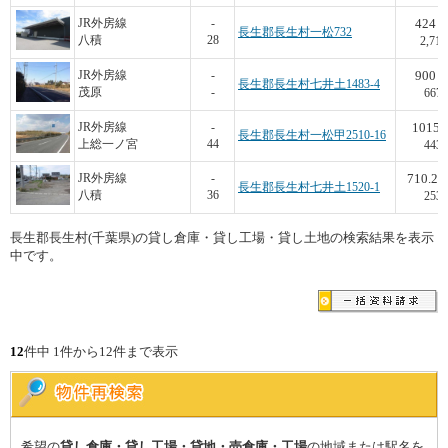
424
JR外房線
-
長生郡長生村一松732
八積
28
2,712
900
JR外房線
-
長生郡長生村七井土1483-4
茂原
-
667
1015
JR外房線
-
長生郡長生村一松甲2510-16
上総一ノ宮
44
443
710.26
JR外房線
-
長生郡長生村七井土1520-1
八積
36
253
長生郡長生村(千葉県)の貸し倉庫・貸し工場・貸し土地の検索結果を表示
中です。
12
件中 1件から12件まで表示
希望の
貸し倉庫・貸し工場・貸地・売倉庫・工場
の地域または駅名を