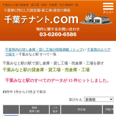
千葉みなと駅の貸倉庫・貸工場・貸地・売倉庫・売工場|物件一覧。
M
千葉県内の貸し倉庫・貸し工場の情報満載（トップ)
>
千葉県のエリア
で探す
> 千葉みなと駅 すべて一覧
千葉みなと駅の駅で貸し倉庫・貸し工場・売倉庫・工場を探す
千葉みなと駅
の貸倉庫・貸工場・売倉庫・工場
千葉みなと駅のすべてのデータが 15 件ヒットしました。
15
件中 1件から15件まで表示
並びかえ:
路線
バス
所在地
坪数/坪
最寄り駅
徒歩