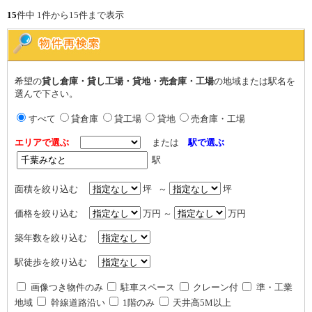
15
件中 1件から15件まで表示
希望の
貸し倉庫・貸し工場・貸地・売倉庫・工場
の地域または駅名を
選んで下さい。
すべて
貸倉庫
貸工場
貸地
売倉庫・工場
エリアで選ぶ
または
駅で選ぶ
駅
面積を絞り込む
坪 ～
坪
価格を絞り込む
万円 ～
万円
築年数を絞り込む
駅徒歩を絞り込む
画像つき物件のみ
駐車スペース
クレーン付
準・工業
地域
幹線道路沿い
1階のみ
天井高5M以上