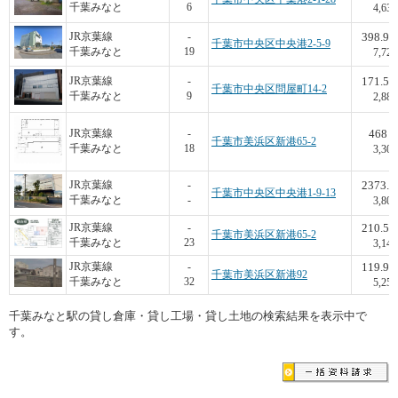
千葉みなと
6
4,630
398.95
JR京葉線
-
千葉市中央区中央港2-5-9
千葉みなと
19
7,720
171.55
JR京葉線
-
千葉市中央区問屋町14-2
千葉みなと
9
2,885
468
JR京葉線
-
千葉市美浜区新港65-2
千葉みなと
18
3,300
2373.8
JR京葉線
-
千葉市中央区中央港1-9-13
千葉みなと
-
3,800
210.54
JR京葉線
-
千葉市美浜区新港65-2
千葉みなと
23
3,142
119.95
JR京葉線
-
千葉市美浜区新港92
千葉みなと
32
5,252
千葉みなと駅の貸し倉庫・貸し工場・貸し土地の検索結果を表示中で
す。