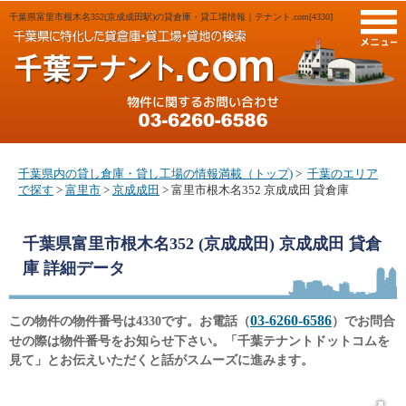
千葉県富里市根木名352(京成成田駅)の貸倉庫・貸工場情報｜テナント.com[4330]
M
千葉県内の貸し倉庫・貸し工場の情報満載（トップ)
>
千葉のエリア
で探す
>
富里市
>
京成成田
> 富里市根木名352 京成成田 貸倉庫
千葉県富里市根木名352 (京成成田) 京成成田 貸倉
庫
詳細データ
03-6260-6586
この物件の物件番号は4330です。お電話（
）でお問合
せの際は物件番号をお知らせ下さい。「千葉テナントドットコムを
見て」とお伝えいただくと話がスムーズに進みます。