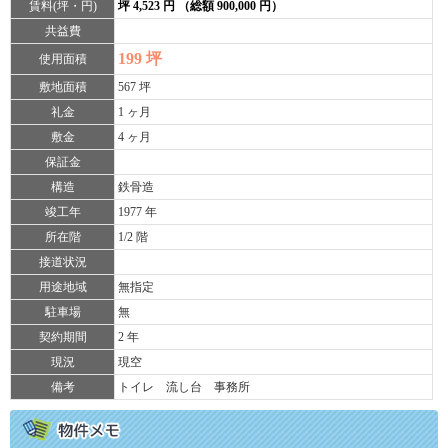
賃料(坪・円)
坪 4,523 円 （総額 900,000 円）
共益費
199 坪
使用面積
敷地面積
567 坪
礼金
1 ヶ月
敷金
4 ヶ月
保証金
構造
鉄骨造
竣工年
1977 年
所在階
1/2 階
接道状況
用途地域
無指定
駐車場
無
契約期間
2 年
現況
現空
備考
トイレ 流し台 事務所