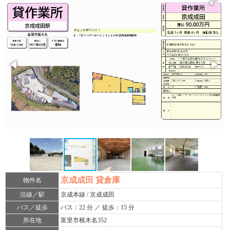
京成成田 貸倉庫
物件名
沿線／駅
京成本線 / 京成成田
バス／徒歩
バス：22 分 ／ 徒歩：15 分
所在地
富里市根木名352