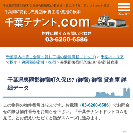
千葉県夷隅郡御宿町久保197(御宿駅)の貸倉庫・貸工場情報｜テナント.com[4251]
M
千葉県内の貸し倉庫・貸し工場の情報満載（トップ)
>
千葉のエリア
で探す
>
夷隅郡御宿町
>
御宿
> 夷隅郡御宿町久保197 御宿 貸倉庫
千葉県夷隅郡御宿町久保197 (御宿) 御宿 貸倉庫
詳
細データ
03-6260-6586
この物件の物件番号は4251です。お電話（
）でお問合
せの際は物件番号をお知らせ下さい。「千葉テナントドットコムを
見て」とお伝えいただくと話がスムーズに進みます。