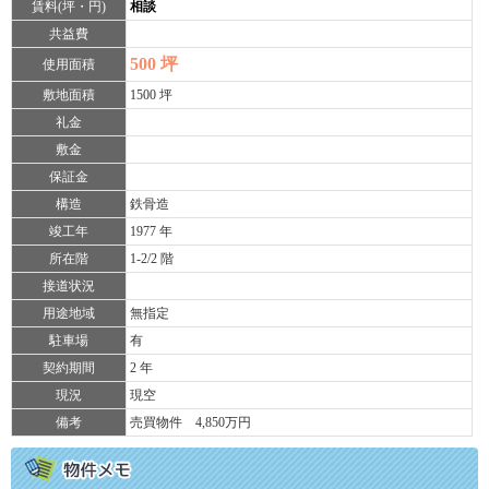
賃料(坪・円)
相談
共益費
500 坪
使用面積
敷地面積
1500 坪
礼金
敷金
保証金
構造
鉄骨造
竣工年
1977 年
所在階
1-2/2 階
接道状況
用途地域
無指定
駐車場
有
契約期間
2 年
現況
現空
備考
売買物件 4,850万円