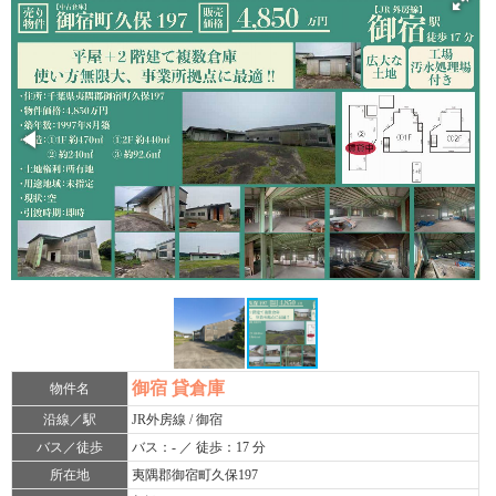
御宿 貸倉庫
物件名
沿線／駅
JR外房線 / 御宿
バス／徒歩
バス：- ／ 徒歩：17 分
所在地
夷隅郡御宿町久保197