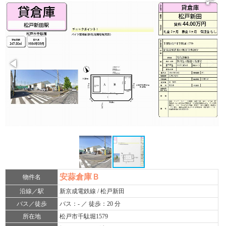
安蒜倉庫Ｂ
物件名
沿線／駅
新京成電鉄線 / 松戸新田
バス／徒歩
バス：- ／ 徒歩：20 分
所在地
松戸市千駄堀1579