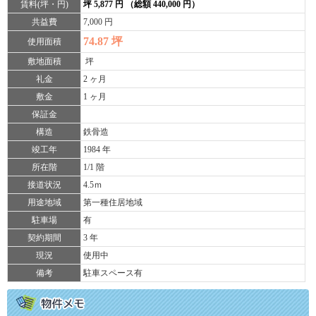
賃料(坪・円)
坪 5,877 円 （総額 440,000 円）
共益費
7,000 円
74.87 坪
使用面積
敷地面積
坪
礼金
2 ヶ月
敷金
1 ヶ月
保証金
構造
鉄骨造
竣工年
1984 年
所在階
1/1 階
接道状況
4.5ｍ
用途地域
第一種住居地域
駐車場
有
契約期間
3 年
現況
使用中
備考
駐車スペース有