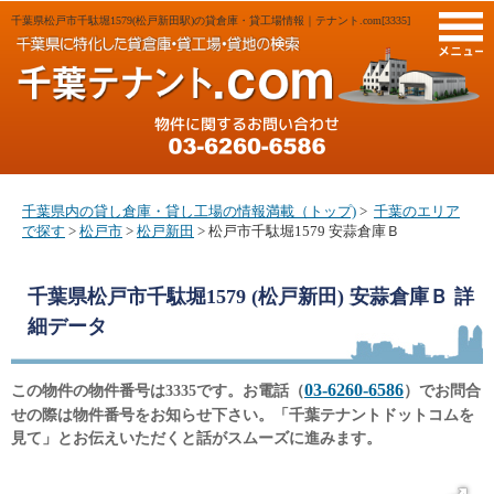
千葉県松戸市千駄堀1579(松戸新田駅)の貸倉庫・貸工場情報｜テナント.com[3335]
M
千葉県内の貸し倉庫・貸し工場の情報満載（トップ)
>
千葉のエリア
で探す
>
松戸市
>
松戸新田
> 松戸市千駄堀1579 安蒜倉庫Ｂ
千葉県松戸市千駄堀1579 (松戸新田) 安蒜倉庫Ｂ
詳
細データ
03-6260-6586
この物件の物件番号は3335です。お電話（
）でお問合
せの際は物件番号をお知らせ下さい。「千葉テナントドットコムを
見て」とお伝えいただくと話がスムーズに進みます。