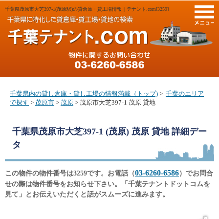
千葉県茂原市大芝397-1(茂原駅)の貸倉庫・貸工場情報｜テナント.com[3259]
M
千葉県内の貸し倉庫・貸し工場の情報満載（トップ)
>
千葉のエリア
で探す
>
茂原市
>
茂原
> 茂原市大芝397-1 茂原 貸地
千葉県茂原市大芝397-1 (茂原) 茂原 貸地
詳細デー
タ
03-6260-6586
この物件の物件番号は3259です。お電話（
）でお問合
せの際は物件番号をお知らせ下さい。「千葉テナントドットコムを
見て」とお伝えいただくと話がスムーズに進みます。