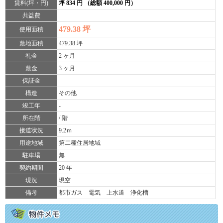
賃料(坪・円)
坪 834 円 （総額 400,000 円）
共益費
479.38 坪
使用面積
敷地面積
479.38 坪
礼金
2 ヶ月
敷金
3 ヶ月
保証金
構造
その他
竣工年
-
所在階
/ 階
接道状況
9.2ｍ
用途地域
第二種住居地域
駐車場
無
契約期間
20 年
現況
現空
備考
都市ガス 電気 上水道 浄化槽