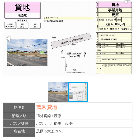
茂原 貸地
物件名
沿線／駅
JR外房線 / 茂原
バス／徒歩
バス：- ／ 徒歩：32 分
所在地
茂原市大芝397-1