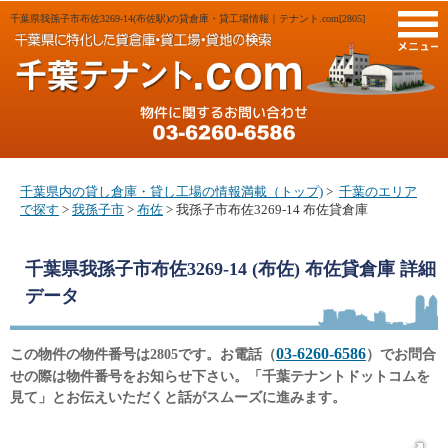
千葉県我孫子市布佐3269-14(布佐駅)の貸倉庫・貸工場情報｜テナント.com[2805]
M
千葉県内の貸し倉庫・貸し工場の情報満載（トップ)
>
千葉のエリア
で探す
>
我孫子市
>
布佐
> 我孫子市布佐3269-14 布佐貸倉庫
千葉県我孫子市布佐3269-14 (布佐) 布佐貸倉庫
詳細
データ
03-6260-6586
この物件の物件番号は2805です。お電話（
）でお問合
せの際は物件番号をお知らせ下さい。「千葉テナントドットコムを
見て」とお伝えいただくと話がスムーズに進みます。