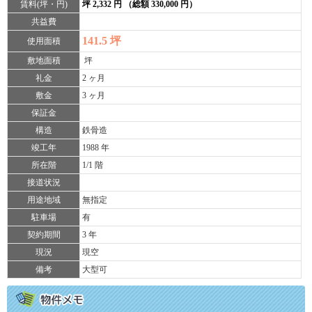
賃料(坪・円)
坪 2,332 円 （総額 330,000 円）
共益費
141.5 坪
使用面積
敷地面積
坪
礼金
2 ヶ月
敷金
3 ヶ月
保証金
構造
鉄骨造
竣工年
1988 年
所在階
1/1 階
接道状況
用途地域
無指定
駐車場
有
契約期間
3 年
現況
現空
備考
大型可