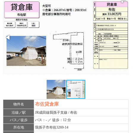
布佐貸倉庫
物件名
沿線／駅
JR成田線我孫子支線 / 布佐
バス／徒歩
バス：- ／ 徒歩：12 分
所在地
我孫子市布佐3269-14