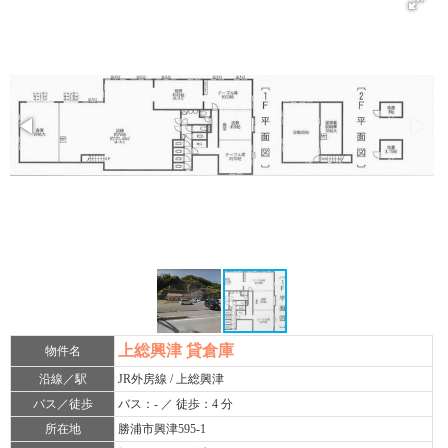
上総興津 貸倉庫
物件名
沿線／駅
JR外房線 / 上総興津
バス／徒歩
バス：- ／ 徒歩：4 分
所在地
勝浦市興津595-1