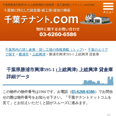
千葉県勝浦市興津595-1(上総興津駅)の貸倉庫・貸工場情報｜テナント.com[1966]
M
千葉県内の貸し倉庫・貸し工場の情報満載（トップ)
>
千葉のエリア
で探す
>
勝浦市
>
上総興津
> 勝浦市興津595-1 上総興津 貸倉庫
千葉県勝浦市興津595-1 (上総興津) 上総興津 貸倉庫
詳細データ
03-6260-6586
この物件の物件番号は1966です。お電話（
）でお問合
せの際は物件番号をお知らせ下さい。「千葉テナントドットコムを
見て」とお伝えいただくと話がスムーズに進みます。