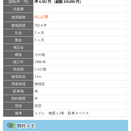
賃料(坪・円)
坪 4,382 円 （総額 418,000 円）
共益費
95.4 坪
使用面積
敷地面積
702.4 坪
礼金
2 ヶ月
敷金
3 ヶ月
保証金
構造
その他
竣工年
1998 年
所在階
1-2/2 階
接道状況
12ｍ
用途地域
無指定
駐車場
有
契約期間
年
現況
現空
備考
トイレ 物置ｘ2有 駐車スペース