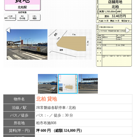
北柏 貸地
物件名
沿線／駅
JR常磐線各駅停車 / 北柏
バス／徒歩
バス：- ／ 徒歩：30 分
所在地
柏市布施808
賃料(坪・円)
坪 600 円 （総額 324,000 円）