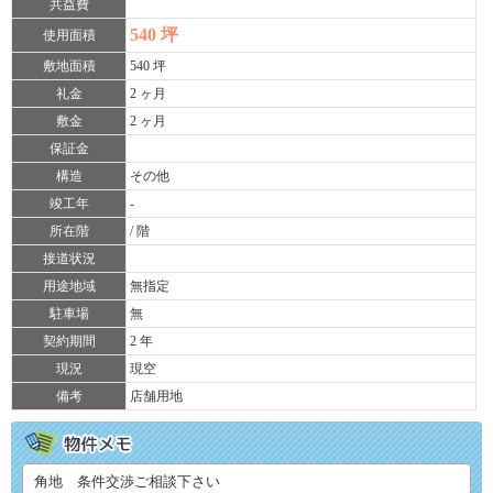
共益費
540 坪
使用面積
敷地面積
540 坪
礼金
2 ヶ月
敷金
2 ヶ月
保証金
構造
その他
竣工年
-
所在階
/ 階
接道状況
用途地域
無指定
駐車場
無
契約期間
2 年
現況
現空
備考
店舗用地
角地 条件交渉ご相談下さい