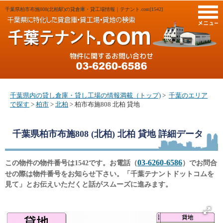
千葉県柏市布施808(北柏駅)の貸倉庫・貸工場情報｜テナント.com[1542]
M
千葉県内の貸し倉庫・貸し工場の情報満載（トップ)
>
千葉のエリア
で探す
>
柏市
>
北柏
> 柏市布施808 北柏 貸地
千葉県柏市布施808 (北柏) 北柏 貸地
詳細データ
03-6260-6586
この物件の物件番号は1542です。お電話（
）でお問合
せの際は物件番号をお知らせ下さい。「千葉テナントドットコムを
見て」とお伝えいただくと話がスムーズに進みます。